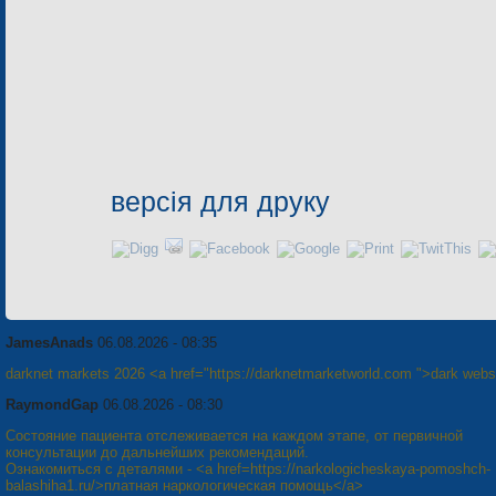
версія для друку
JamesAnads
06.08.2026 - 08:35
darknet markets 2026 <a href="https://darknetmarketworld.com ">dark webs
RaymondGap
06.08.2026 - 08:30
Состояние пациента отслеживается на каждом этапе, от первичной
консультации до дальнейших рекомендаций.
Ознакомиться с деталями - <a href=https://narkologicheskaya-pomoshch-
balashiha1.ru/>платная наркологическая помощь</a>