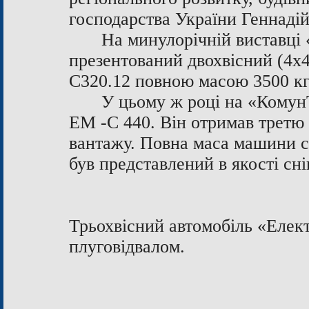
господарства України Геннаді
На минулорічній виставці
презентований двохвісний (4х4
С320.12 повною масою
3500 к
У цьому ж році на «Комун
ЕМ -С 440. Він отримав третю 
вантажу. Повна маса машини 
був представлений в якості сн
Трьохвісний автомобіль «Елек
плуговідвалом.