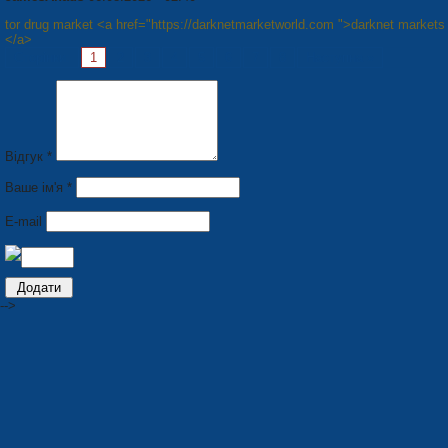
tor drug market <a href="https://darknetmarketworld.com ">darknet markets
</a>
Сторінки:
1
2
3
4
5
6
7
8
Наступна »
Відгук *
Ваше ім'я *
E-mail
-->