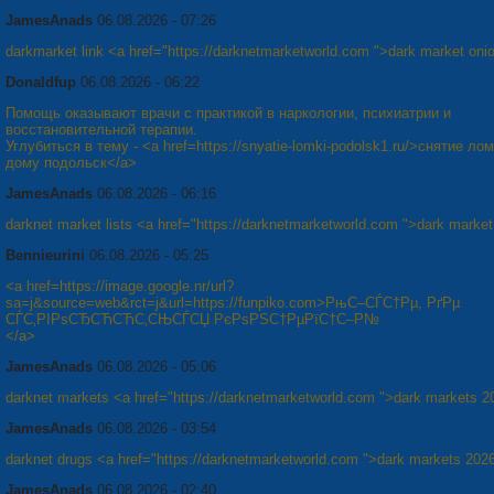
JamesAnads
06.08.2026 - 07:26
darkmarket link <a href="https://darknetmarketworld.com ">dark market oni
Donaldfup
06.08.2026 - 06:22
Помощь оказывают врачи с практикой в наркологии, психиатрии и
восстановительной терапии.
Углубиться в тему - <a href=https://snyatie-lomki-podolsk1.ru/>снятие ло
дому подольск</a>
JamesAnads
06.08.2026 - 06:16
darknet market lists <a href="https://darknetmarketworld.com ">dark marke
Bennieurini
06.08.2026 - 05:25
<a href=https://image.google.nr/url?
sa=j&source=web&rct=j&url=https://funpiko.com>РњС–СЃС†Рµ, РґРµ
СЃС‚РІРѕСЂСЋСЋС‚СЊСЃСЏ РєРѕРЅС†РµРїС†С–Р№
</a>
JamesAnads
06.08.2026 - 05:06
darknet markets <a href="https://darknetmarketworld.com ">dark markets 2
JamesAnads
06.08.2026 - 03:54
darknet drugs <a href="https://darknetmarketworld.com ">dark markets 202
JamesAnads
06.08.2026 - 02:40