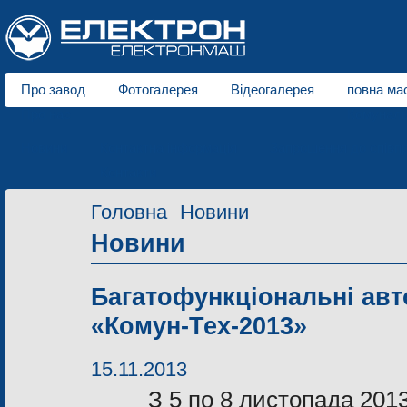
Про завод
Фотогалерея
Відеогалерея
повна мас
Про нас
Комуналь
Новини
Контактна інформація
Запрошення до співпр
Контакти
Головна
Новини
Новини
Багатофункціональні авт
«Комун-Тех-2013»
15.11.2013
З 5 по 8 листопада 201