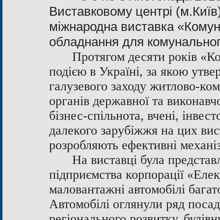
Виставковому центрі (м.Київ
міжнародна виставка «КомунТ
обладнання для комунальног
Протягом десяти років «К
подією в Україні, за якою утв
галузевого заходу житлово-ко
органів державної та виконавчо
бізнес-спільнота, вчені, інвест
далекого зарубіжжя на цих вис
розробляють ефективні механіз
На виставці була представ
підприємства корпорації «Еле
маловантажні автомобілі бага
Автомобілі оглянули ряд посад
регіонального розвитку, будів