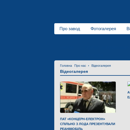
Про завод
Фотогалерея
В
Про нас
Новини
Контактна інформація
Контакти
Головна
Про нас
Відеогалерея
Відеогалерея
А
Е
ПАТ «КОНЦЕРН-ЕЛЕКТРОН»
СПІЛЬНО З ЛОДА ПРЕЗЕНТУВАЛИ
РЕАНІМОБІЛЬ