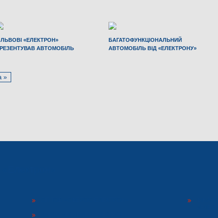
 ЛЬВОВІ «ЕЛЕКТРОН»
БАГАТОФУНКЦІОНАЛЬНИЙ
РЕЗЕНТУВАВ АВТОМОБІЛЬ
АВТОМОБІЛЬ ВІД «ЕЛЕКТРОНУ»
а »
ї «Електрон»
СП ТОВ «СФЕРОС-ЕЛЕКТРОН»
ФІНАН
«ЕЛЕКТ
ЗАВОД «ПОЛІМЕР-ЕЛЕКТРОН»