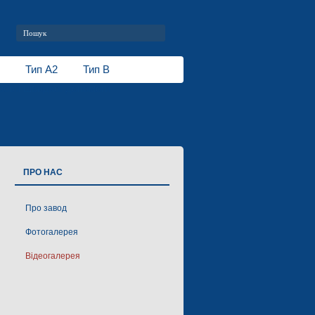
Тип А2
Тип В
білі швидкої допомоги
ПРО НАС
Про завод
Фотогалерея
Відеогалерея