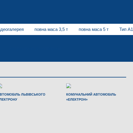
ідеогалерея
повна маса 3,5 т
повна маса 5 т
Тип А1
Комунальні автомобілі
Автомо
Запрошення до співпраці
ВТОМОБІЛЬ ЛЬВІВСЬКОГО
КОМУНАЛЬНИЙ АВТОМОБІЛЬ
ЛЕКТРОНУ
«ЕЛЕКТРОН»