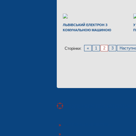
ЛЬВІВСЬКИЙ ЕЛЕКТРОН З
У
КОМУНАЛЬНОЮ МАШИНОЮ
П
«
1
2
3
Наступн
Сторінки:
Підприємства корпораці
КОРПОРАЦІЯ «ЕЛЕКТРОН»
ТОВ «ЕЛЕКТРОНМАШ»