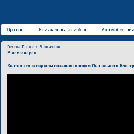
Про нас
Комунальні автомобілі
Автомобілі шви
Головна
Про нас
Відеогалерея
Відеогалерея
Хантер стане першим позашляховиком Львівського Елект