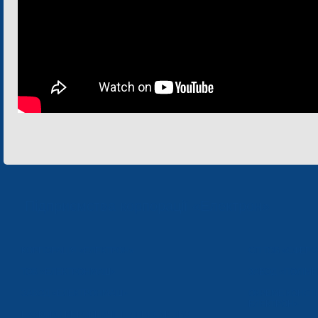
Підприємства корпорації «Електрон»
КОРПОРАЦІЯ «ЕЛЕКТРОН»
СП ТОВ «СФЕР
ТОВ «ЕЛЕКТРОНМАШ»
ЗАВОД «ПОЛІМЕ
ЗАВОД «ЕЛЕКТРОНМАШ»
ОКРЕМЕ КОНСТ
ЕЛЕКТРОН»
НАУКОВО-ВИРОБНИЧЕ ПІДПРИЄМСТВО